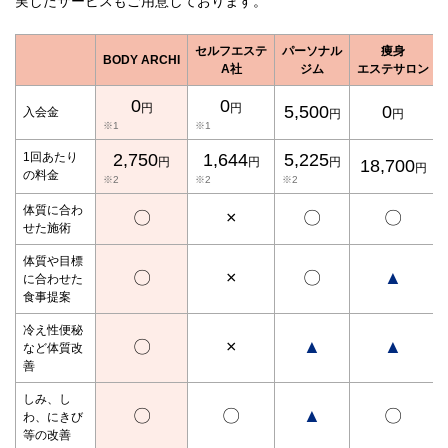
実したサービスもご用意しております。
セルフエステ
パーソナル
痩身
BODY ARCHI
A社
ジム
エステサロン
0
0
円
円
5,500
0
入会金
円
円
※1
※1
1回あたり
2,750
1,644
5,225
円
円
円
18,700
円
の料金
※2
※2
※2
体質に合わ
〇
×
〇
〇
せた施術
体質や目標
〇
×
〇
▲
に合わせた
食事提案
冷え性便秘
〇
×
▲
▲
など体質改
善
しみ、し
〇
〇
▲
〇
わ、にきび
等の改善