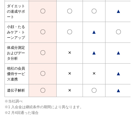
ダイエット
〇
〇
〇
▲
の達成サポ
ート
小顔・たる
〇
〇
▲
〇
みケア・ト
ーンアップ
体成分測定
〇
×
▲
▲
およびデー
タ分析
他社の会員
〇
×
×
▲
優待サービ
ス連携
〇
×
〇
▲
遺伝子解析
※当社調べ
※1 入会金は継続条件の期間により異なります。
※2 月4回通った場合